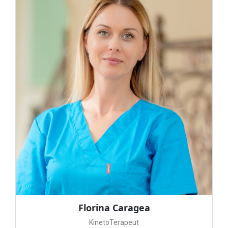
Florina Caragea
KinetoTerapeut